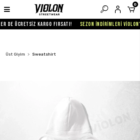
0
 DE ÜCRETSİZ KARGO FIRSATI!
SEZON İNDİRİMLERİ VİOLON'DA
Üst Giyim
Sweatshirt