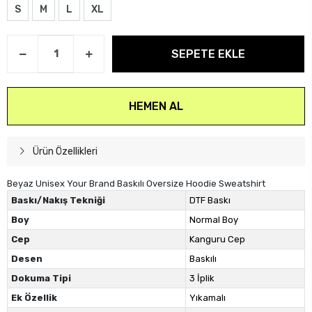
S
M
L
XL
SEPETE EKLE
HEMEN AL
Ürün Özellikleri
Beyaz Unisex Your Brand Baskılı Oversize Hoodie Sweatshirt
Baskı/Nakış Tekniği
DTF Baskı
Boy
Normal Boy
Cep
Kanguru Cep
Desen
Baskılı
Dokuma Tipi
3 İplik
Ek Özellik
Yıkamalı