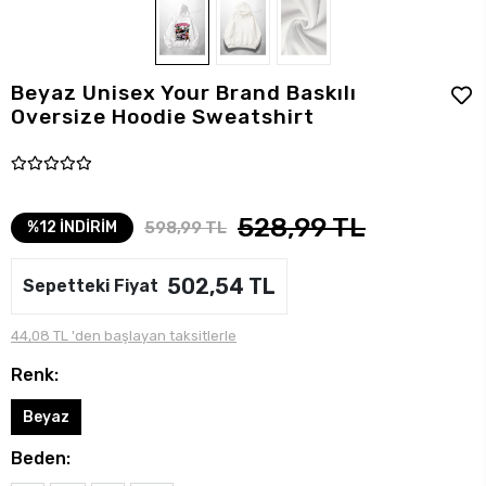
Beyaz Unisex Your Brand Baskılı
Oversize Hoodie Sweatshirt
528,99 TL
598,99 TL
%12 İNDİRİM
502,54 TL
Sepetteki Fiyat
44,08 TL 'den başlayan taksitlerle
Renk:
Beyaz
Beden: