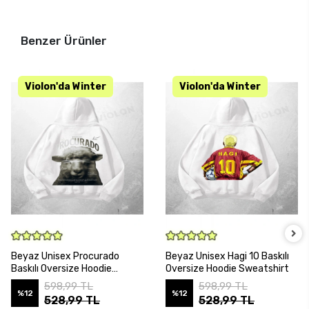
Benzer Ürünler
SEPETE EKLE
SEPETE EKLE
Beyaz Unisex Procurado
Beyaz Unisex Hagi 10 Baskılı
Baskılı Oversize Hoodie
Oversize Hoodie Sweatshirt
Sweatshirt
598,99 TL
598,99 TL
%12
%12
528,99 TL
528,99 TL