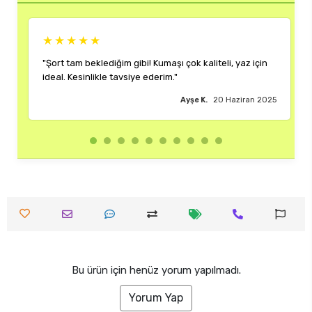
★★★★★
diğim gibi! Kumaşı çok kaliteli, yaz için
"Rengi ve kalıbı harika.
le tavsiye ederim."
çok memnun kaldım."
Ayşe K.
20 Haziran 2025
Bu ürün için henüz yorum yapılmadı.
Yorum Yap