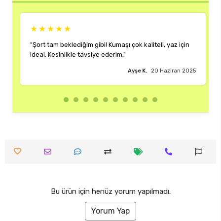
★★★★
★★★★★
t tam beklediğim gibi! Kumaşı çok kaliteli, yaz için
"Rengi ve kalı
l. Kesinlikle tavsiye ederim."
çok memnun k
Ayşe K.
20 Haziran 2025
Bu ürün için henüz yorum yapılmadı.
Yorum Yap