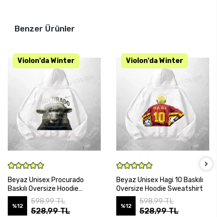
Benzer Ürünler
SEPETE EKLE
SEPETE EKLE
Beyaz Unisex Procurado
Beyaz Unisex Hagi 10 Baskılı
Baskılı Oversize Hoodie
Oversize Hoodie Sweatshirt
Sweatshirt
598,99 TL
598,99 TL
%12
%12
528,99 TL
528,99 TL