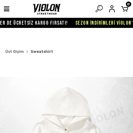
0
 DE ÜCRETSİZ KARGO FIRSATI!
SEZON İNDİRİMLERİ VİOLON'DA
Üst Giyim
Sweatshirt