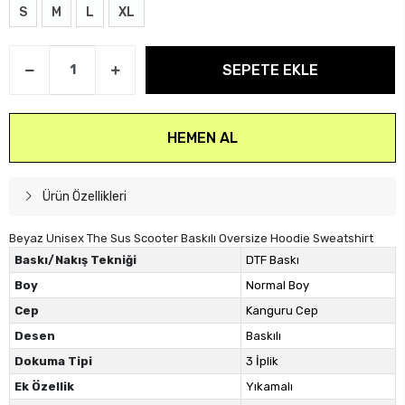
S
M
L
XL
SEPETE EKLE
HEMEN AL
Ürün Özellikleri
Beyaz Unisex The Sus Scooter Baskılı Oversize Hoodie Sweatshirt
Baskı/Nakış Tekniği
DTF Baskı
Boy
Normal Boy
Cep
Kanguru Cep
Desen
Baskılı
Dokuma Tipi
3 İplik
Ek Özellik
Yıkamalı