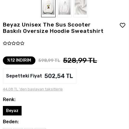
Beyaz Unisex The Sus Scooter
Baskılı Oversize Hoodie Sweatshirt
528,99 TL
598,99 TL
%12 İNDİRİM
502,54 TL
Sepetteki Fiyat
44,08 TL 'den başlayan taksitlerle
Renk:
Beyaz
Beden: