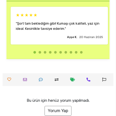
★★
★★★★★
beklediğim gibi! Kumaşı çok kaliteli, yaz için
"Rengi ve kalıbı ha
inlikle tavsiye ederim."
çok memnun kaldım
Ayşe K.
20 Haziran 2025
Bu ürün için henüz yorum yapılmadı.
Yorum Yap