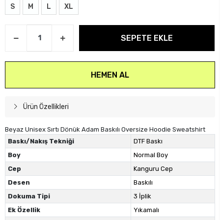
S
M
L
XL
SEPETE EKLE
HEMEN AL
Ürün Özellikleri
Beyaz Unisex Sırtı Dönük Adam Baskılı Oversize Hoodie Sweatshirt
Baskı/Nakış Tekniği
DTF Baskı
Boy
Normal Boy
Cep
Kanguru Cep
Desen
Baskılı
Dokuma Tipi
3 İplik
Ek Özellik
Yıkamalı