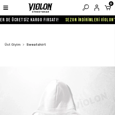
0
 DE ÜCRETSİZ KARGO FIRSATI!
SEZON İNDİRİMLERİ VİOLON'DA
Üst Giyim
Sweatshirt