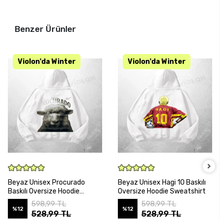
Benzer Ürünler
SEPETE EKLE
SEPETE EKLE
Beyaz Unisex Procurado
Beyaz Unisex Hagi 10 Baskılı
Baskılı Oversize Hoodie
Oversize Hoodie Sweatshirt
Sweatshirt
598,99 TL
598,99 TL
%12
%12
528,99 TL
528,99 TL