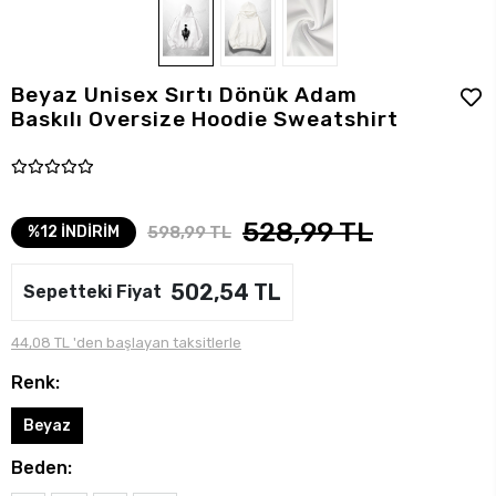
Beyaz Unisex Sırtı Dönük Adam
Baskılı Oversize Hoodie Sweatshirt
528,99 TL
598,99 TL
%12 İNDİRİM
502,54 TL
Sepetteki Fiyat
44,08 TL 'den başlayan taksitlerle
Renk:
Beyaz
Beden: