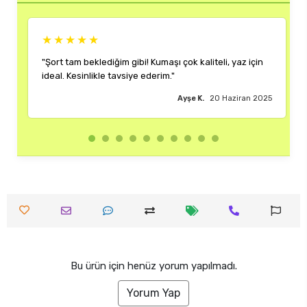
★★★★★
ğim gibi! Kumaşı çok kaliteli, yaz için
"Rengi ve kalıbı harika. H
 tavsiye ederim."
çok memnun kaldım."
Ayşe K.
20 Haziran 2025
Bu ürün için henüz yorum yapılmadı.
Yorum Yap