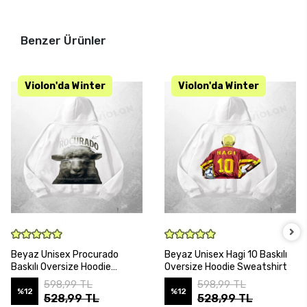
Benzer Ürünler
SEPETE EKLE
SEPETE EKLE
Beyaz Unisex Procurado
Beyaz Unisex Hagi 10 Baskılı
Baskılı Oversize Hoodie
Oversize Hoodie Sweatshirt
Sweatshirt
598,99 TL
598,99 TL
%12
%12
528,99 TL
528,99 TL