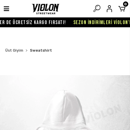
0
 DE ÜCRETSİZ KARGO FIRSATI!
SEZON İNDİRİMLERİ VİOLON'DA
Üst Giyim
Sweatshirt