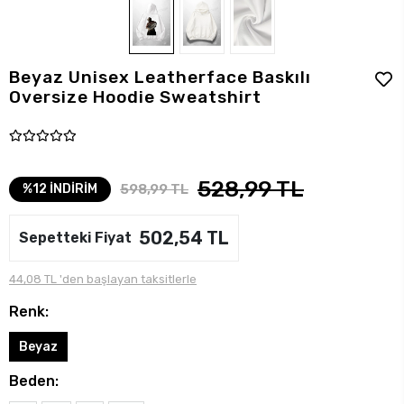
Beyaz Unisex Leatherface Baskılı
Oversize Hoodie Sweatshirt
528,99 TL
598,99 TL
%12 İNDİRİM
502,54 TL
Sepetteki Fiyat
44,08 TL 'den başlayan taksitlerle
Renk:
Beyaz
Beden: