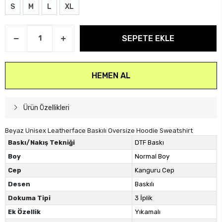
S
M
L
XL
SEPETE EKLE
HEMEN AL
Ürün Özellikleri
Beyaz Unisex Leatherface Baskılı Oversize Hoodie Sweatshirt
Baskı/Nakış Tekniği
DTF Baskı
Boy
Normal Boy
Cep
Kanguru Cep
Desen
Baskılı
Dokuma Tipi
3 İplik
Ek Özellik
Yıkamalı