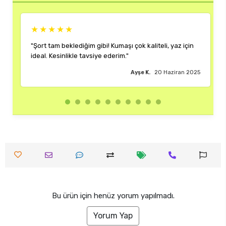
★★★
★★★★★
tam beklediğim gibi! Kumaşı çok kaliteli, yaz için
"Rengi ve kalıbı
 Kesinlikle tavsiye ederim."
çok memnun kal
Ayşe K.
20 Haziran 2025
Bu ürün için henüz yorum yapılmadı.
Yorum Yap