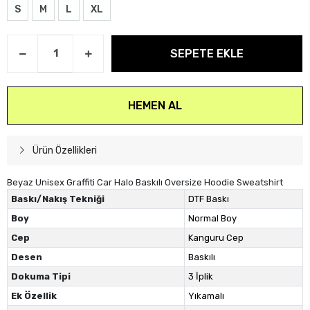
S
M
L
XL
SEPETE EKLE
HEMEN AL
Ürün Özellikleri
Beyaz Unisex Graffiti Car Halo Baskılı Oversize Hoodie Sweatshirt
Baskı/Nakış Tekniği
DTF Baskı
Boy
Normal Boy
Cep
Kanguru Cep
Desen
Baskılı
Dokuma Tipi
3 İplik
Ek Özellik
Yıkamalı