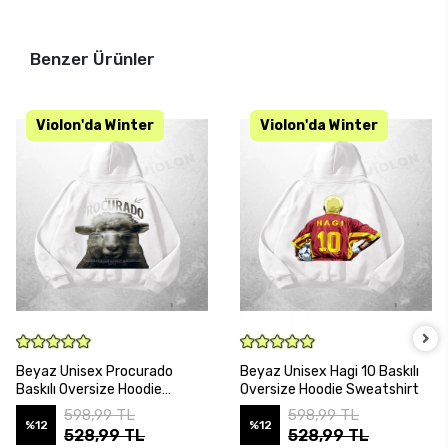
Benzer Ürünler
SEPETE EKLE
SEPETE EKLE
Beyaz Unisex Procurado
Beyaz Unisex Hagi 10 Baskılı
Baskılı Oversize Hoodie
Oversize Hoodie Sweatshirt
Sweatshirt
598,99 TL
598,99 TL
%12
%12
528,99 TL
528,99 TL