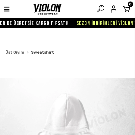
0
 DE ÜCRETSİZ KARGO FIRSATI!
SEZON İNDİRİMLERİ VİOLON'DA
Üst Giyim
Sweatshirt