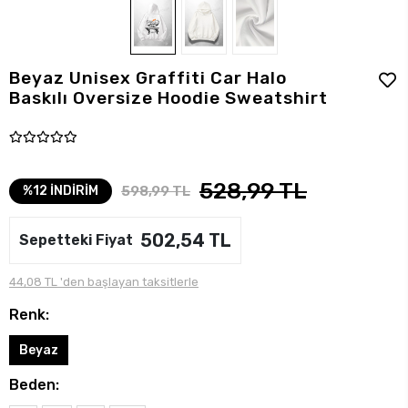
Beyaz Unisex Graffiti Car Halo
Baskılı Oversize Hoodie Sweatshirt
528,99 TL
598,99 TL
%12 İNDİRİM
502,54 TL
Sepetteki Fiyat
44,08 TL 'den başlayan taksitlerle
Renk:
Beyaz
Beden: