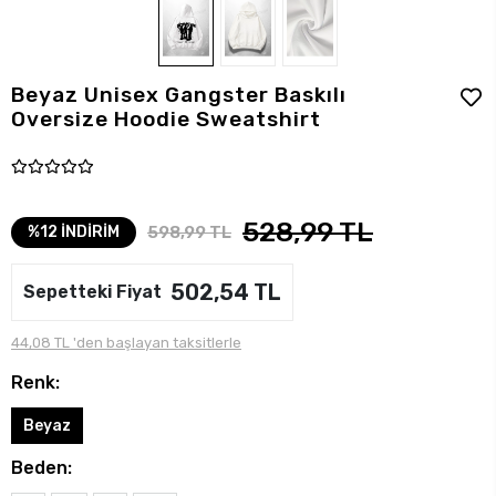
Beyaz Unisex Gangster Baskılı
Oversize Hoodie Sweatshirt
528,99 TL
598,99 TL
%12 İNDİRİM
502,54 TL
Sepetteki Fiyat
44,08 TL 'den başlayan taksitlerle
Renk:
Beyaz
Beden: