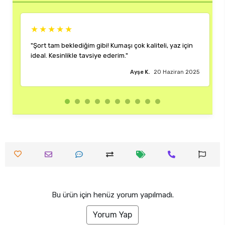
★★★★
★★★★★
t tam beklediğim gibi! Kumaşı çok kaliteli, yaz için
"Rengi ve kalı
l. Kesinlikle tavsiye ederim."
çok memnun k
Ayşe K.
20 Haziran 2025
Bu ürün için henüz yorum yapılmadı.
Yorum Yap