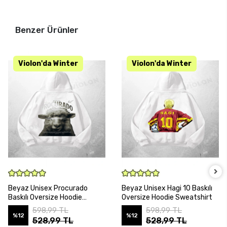
Benzer Ürünler
SEPETE EKLE
SEPETE EKLE
Beyaz Unisex Procurado
Beyaz Unisex Hagi 10 Baskılı
Baskılı Oversize Hoodie
Oversize Hoodie Sweatshirt
Sweatshirt
598,99 TL
598,99 TL
%12
%12
528,99 TL
528,99 TL