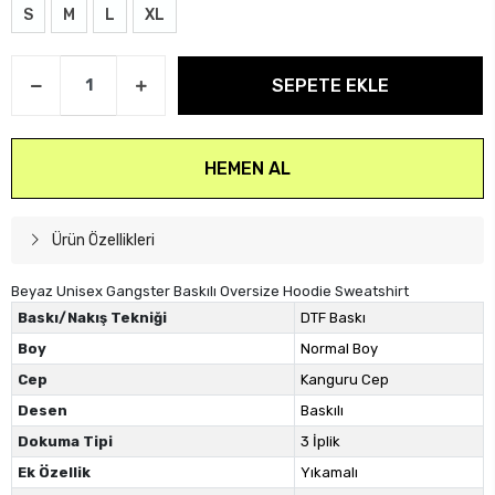
S
M
L
XL
SEPETE EKLE
HEMEN AL
Ürün Özellikleri
Beyaz Unisex Gangster Baskılı Oversize Hoodie Sweatshirt
Baskı/Nakış Tekniği
DTF Baskı
Boy
Normal Boy
Cep
Kanguru Cep
Desen
Baskılı
Dokuma Tipi
3 İplik
Ek Özellik
Yıkamalı