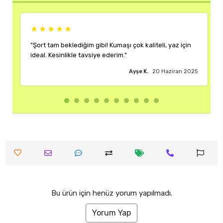
★★★★★
ğim gibi! Kumaşı çok kaliteli, yaz için
"Rengi ve kalıbı harika. H
 tavsiye ederim."
çok memnun kaldım."
Ayşe K.
20 Haziran 2025
Bu ürün için henüz yorum yapılmadı.
Yorum Yap