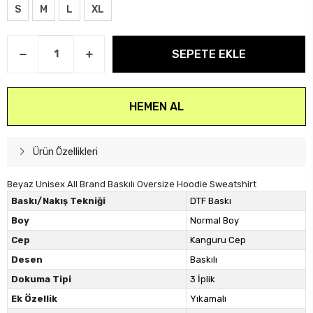
S
M
L
XL
SEPETE EKLE
HEMEN AL
Ürün Özellikleri
Beyaz Unisex All Brand Baskılı Oversize Hoodie Sweatshirt
Baskı/Nakış Tekniği
DTF Baskı
Boy
Normal Boy
Cep
Kanguru Cep
Desen
Baskılı
Dokuma Tipi
3 İplik
Ek Özellik
Yıkamalı