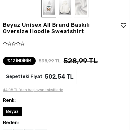
Beyaz Unisex All Brand Baskılı
Oversize Hoodie Sweatshirt
528,99 TL
598,99 TL
%12 İNDİRİM
502,54 TL
Sepetteki Fiyat
44,08 TL 'den başlayan taksitlerle
Renk:
Beyaz
Beden: