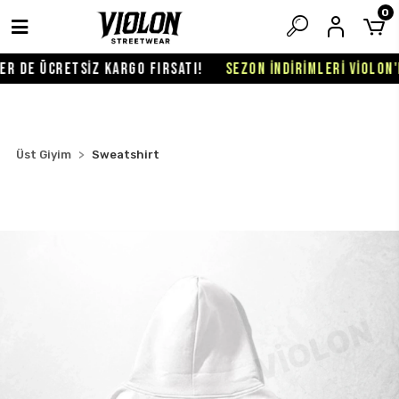
0
 DE ÜCRETSİZ KARGO FIRSATI!
SEZON İNDİRİMLERİ VİOLON'DA
Üst Giyim
Sweatshirt