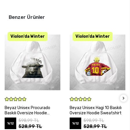
Benzer Ürünler
SEPETE EKLE
SEPETE EKLE
Beyaz Unisex Procurado
Beyaz Unisex Hagi 10 Baskılı
Baskılı Oversize Hoodie
Oversize Hoodie Sweatshirt
Sweatshirt
598,99 TL
598,99 TL
%12
%12
528,99 TL
528,99 TL