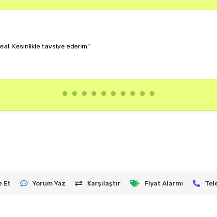
lıyor, çok memnun kaldım."
e Et
Yorum Yaz
Karşılaştır
Fiyat Alarmı
Tel