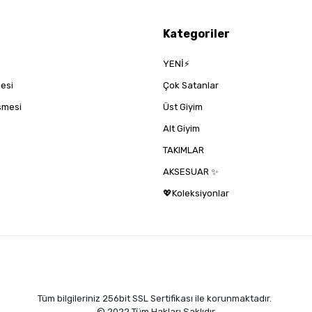
Kategoriler
YENİ⚡
mesi
Çok Satanlar
eşmesi
Üst Giyim
Alt Giyim
TAKIMLAR
AKSESUAR ✨
💖Koleksiyonlar
Tüm bilgileriniz 256bit SSL Sertifikası ile korunmaktadır.
© 2022
Tüm Hakları Saklıdır