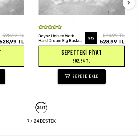
SEPETE EKLE
598,99 TL
598,99 TL
Beyaz Unisex Work
%12
Hard Dream Big Baskılı
528,99 TL
528,99 TL
Oversize Hoodie
Sweatshirt
T
SEPETTEKI FIYAT
502,54 TL
SEPETE EKLE
7 / 24 DESTEK