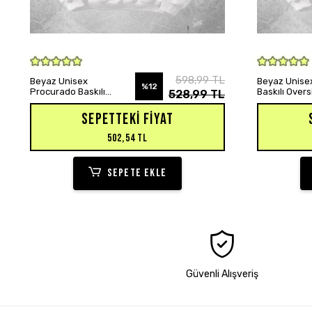
SEPETE EKLE
598,99 TL
Beyaz Unisex
Beyaz Unisex
%12
Procurado Baskılı
Baskılı Over
528,99 TL
Oversize Hoodie
Sweatshirt
Sweatshirt
SEPETTEKI FIYAT
502,54 TL
SEPETE EKLE
Güvenli Alışveriş