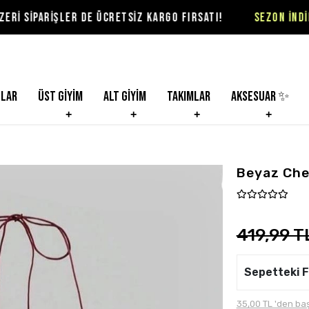
ŞLER DE ÜCRETSİZ KARGO FIRSATI!
SEZON İNDİRİMLERİ VİO
nlar
Üst Giyim
Alt Giyim
Takımlar
Aksesuar ✨
Beyaz Cher
419,99 T
Sepetteki F
35,00 TL 'den baş