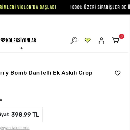
LON'DA BAŞLADI
1000₺ ÜZERİ SİPARİŞLER DE ÜCRETSİZ KA
0
💖koleksiyonlar
ry Bomb Dantelli Ek Askılı Crop
L
398,99 TL
iyat
layan taksitlerle