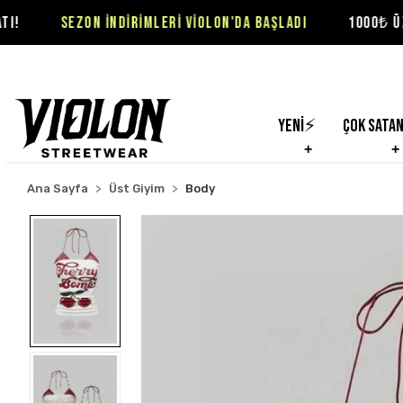
ZON İNDİRİMLERİ VİOLON'DA BAŞLADI
1000₺ ÜZERİ SİPARİ
Yeni⚡
Çok Sata
Ana Sayfa
Üst Giyim
Body