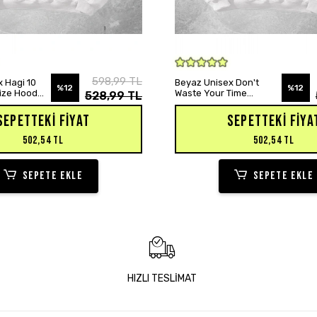
SEPETE EKLE
SEPETE EKLE
598,99 TL
 Hagi 10
Beyaz Unisex Don't
%12
%12
size Hoodie
Waste Your Time
528,99 TL
Baskılı Oversize Hoodie
Sweatshirt
SEPETTEKI FIYAT
SEPETTEKI FIYA
502,54 TL
502,54 TL
SEPETE EKLE
SEPETE EKLE
HIZLI TESLİMAT