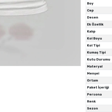
Boy
Cep
Desen
Ek Özellik
Kalıp
Kol Boyu
Kol Tipi
Kumaş Tipi
Kutu Durumu
Materyal
Menşei
Ortam
Paket İçeriği
Persona
Renk
Sezon