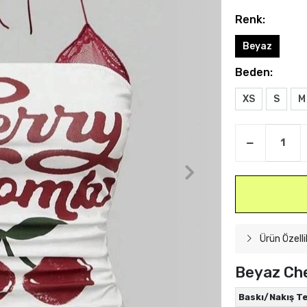
Renk:
Beyaz
Beden:
XS
S
M
Ürün Özelli
Beyaz Che
Baskı/Nakış Te