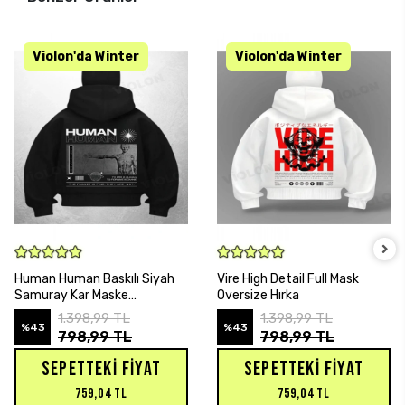
SEPETE EKLE
SEPETE EKLE
Human Human Baskılı Siyah
Vire High Detail Full Mask
Samuray Kar Maske
Oversize Hırka
Sweatshirt Hırka
1.398,99 TL
1.398,99 TL
%43
%43
798,99 TL
798,99 TL
SEPETTEKI FIYAT
SEPETTEKI FIYAT
759,04 TL
759,04 TL