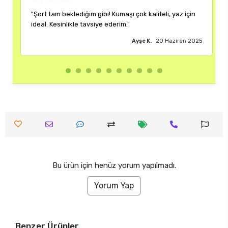
diğim gibi! Kumaşı çok kaliteli, yaz için
"Rengi ve kalıbı harika.
le tavsiye ederim."
çok memnun kaldım."
Ayşe K.
20 Haziran 2025
Bu ürün için henüz yorum yapılmadı.
Yorum Yap
Benzer Ürünler