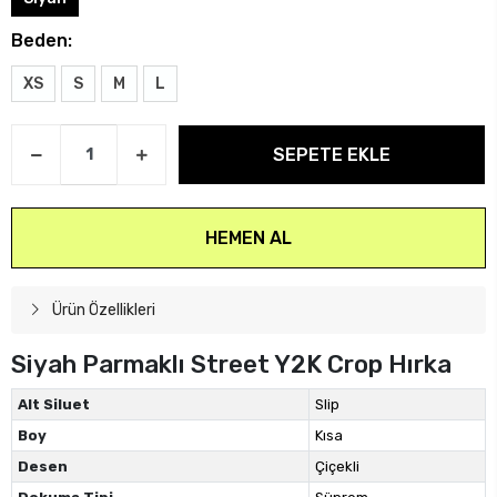
Beden:
XS
S
M
L
SEPETE EKLE
HEMEN AL
Ürün Özellikleri
Siyah Parmaklı Street Y2K Crop Hırka
Alt Siluet
Slip
Boy
Kısa
Desen
Çiçekli