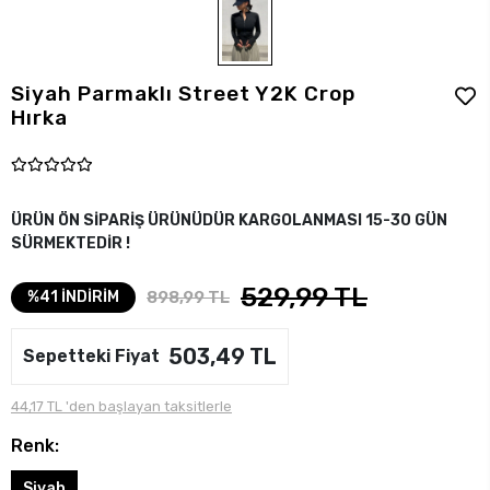
Siyah Parmaklı Street Y2K Crop
Hırka
ÜRÜN ÖN SİPARİŞ ÜRÜNÜDÜR KARGOLANMASI 15-30 GÜN
SÜRMEKTEDİR !
529,99 TL
898,99 TL
%41 İNDİRİM
503,49 TL
Sepetteki Fiyat
44,17 TL 'den başlayan taksitlerle
Renk:
Siyah