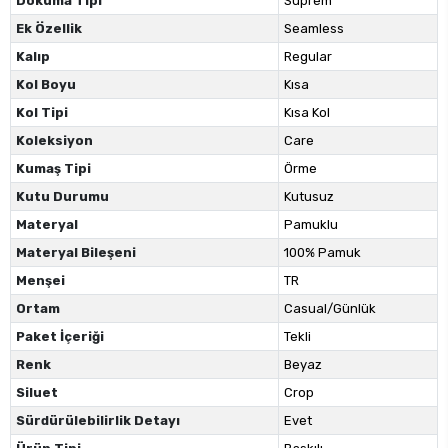
Dokuma Tipi
Süprem
Ek Özellik
Seamless
Kalıp
Regular
Kol Boyu
Kısa
Kol Tipi
Kısa Kol
Koleksiyon
Care
Kumaş Tipi
Örme
Kutu Durumu
Kutusuz
Materyal
Pamuklu
Materyal Bileşeni
100% Pamuk
Menşei
TR
Ortam
Casual/Günlük
Paket İçeriği
Tekli
Renk
Beyaz
Siluet
Crop
Sürdürülebilirlik Detayı
Evet