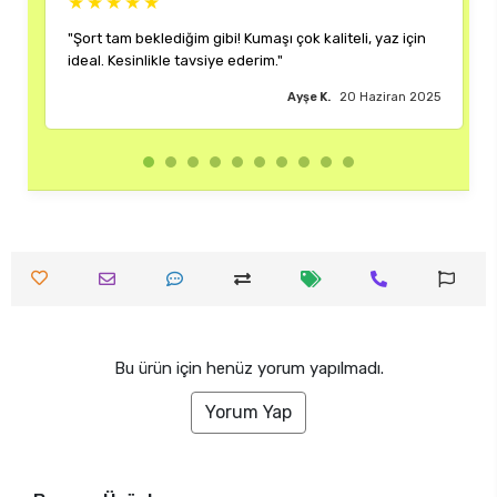
★★★★★
★★★
"Şort tam beklediğim gibi! Kumaşı çok kaliteli, yaz için
"Rengi ve
ideal. Kesinlikle tavsiye ederim."
çok memn
Ayşe K.
20 Haziran 2025
Bu ürün için henüz yorum yapılmadı.
Yorum Yap