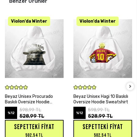
Benzer Ürünler
SEPETE EKLE
SEPETE EKLE
Beyaz Unisex Procurado
Beyaz Unisex Hagi 10 Baskılı
Baskılı Oversize Hoodie
Oversize Hoodie Sweatshirt
Sweatshirt
598,99 TL
598,99 TL
%12
%12
528,99 TL
528,99 TL
SEPETTEKI FIYAT
SEPETTEKI FIYAT
502,54 TL
502,54 TL