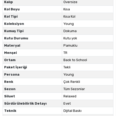
Kalıp
Oversize
Kol Boyu
Kısa
Kol Tipi
Kısa Kol
Koleksiyon
Young
Kumaş Tipi
Dokuma
Kutu Durumu
Kutu yok
Materyal
Pamuklu
Menşei
TR
Ortam
Back to School
Paket İçeriği
Tekli
Persona
Young
Renk
Çok Renkli
Sezon
Tüm Sezonlar
Siluet
Relaxed
Sürdürülebilirlik Detayı
Evet
Teknik
Dijital Baskı