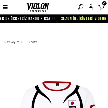
0
R DE ÜCRETSİZ KARGO FIRSATI!
SEZON İNDİRİMLERİ VİOLON'D
Üst Giyim
T-Shirt