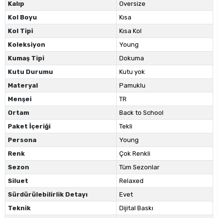
Kalıp
Oversize
Kol Boyu
Kısa
Kol Tipi
Kısa Kol
Koleksiyon
Young
Kumaş Tipi
Dokuma
Kutu Durumu
Kutu yok
Materyal
Pamuklu
Menşei
TR
Ortam
Back to School
Paket İçeriği
Tekli
Persona
Young
Renk
Çok Renkli
Sezon
Tüm Sezonlar
Siluet
Relaxed
Sürdürülebilirlik Detayı
Evet
Teknik
Dijital Baskı