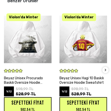
Benzer Ürünler
SEPETE EKLE
SEPETE EKLE
Beyaz Unisex Procurado
Beyaz Unisex Hagi 10 Baskılı
Baskılı Oversize Hoodie
Oversize Hoodie Sweatshirt
Sweatshirt
598,99 TL
598,99 TL
%12
%12
528,99 TL
528,99 TL
SEPETTEKI FIYAT
SEPETTEKI FIYAT
502,54 TL
502,54 TL