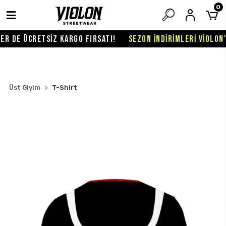
0
R DE ÜCRETSİZ KARGO FIRSATI!
SEZON İNDİRİMLERİ VİOLON'D
Üst Giyim
T-Shirt