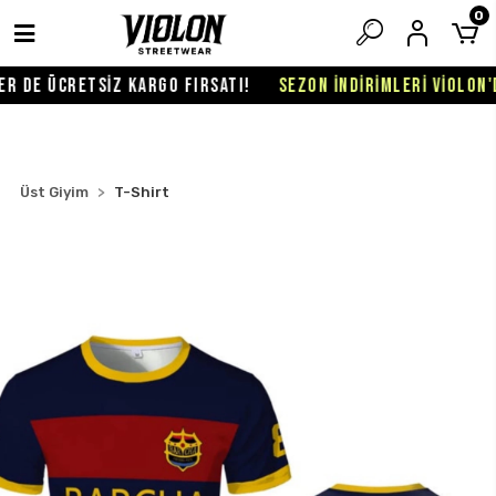
0
 DE ÜCRETSİZ KARGO FIRSATI!
SEZON İNDİRİMLERİ VİOLON'DA
Üst Giyim
T-Shirt