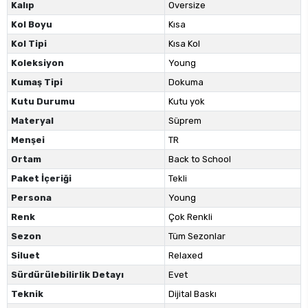
Kalıp
Oversize
Kol Boyu
Kısa
Kol Tipi
Kısa Kol
Koleksiyon
Young
Kumaş Tipi
Dokuma
Kutu Durumu
Kutu yok
Materyal
Süprem
Menşei
TR
Ortam
Back to School
Paket İçeriği
Tekli
Persona
Young
Renk
Çok Renkli
Sezon
Tüm Sezonlar
Siluet
Relaxed
Sürdürülebilirlik Detayı
Evet
Teknik
Dijital Baskı