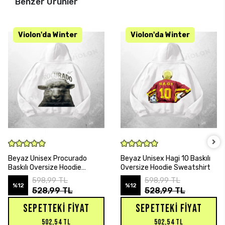
Benzer Ürünler
SEPETE EKLE
SEPETE EKLE
Beyaz Unisex Procurado
Beyaz Unisex Hagi 10 Baskılı
Baskılı Oversize Hoodie
Oversize Hoodie Sweatshirt
Sweatshirt
598,99 TL
598,99 TL
%12
%12
528,99 TL
528,99 TL
SEPETTEKI FIYAT
SEPETTEKI FIYAT
502,54 TL
502,54 TL