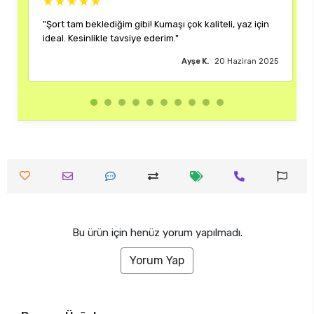
★★★★★
ibi! Kumaşı çok kaliteli, yaz için
"Rengi ve kalıbı harika. Her k
iye ederim."
çok memnun kaldım."
Ayşe K.
20 Haziran 2025
Bu ürün için henüz yorum yapılmadı.
Yorum Yap