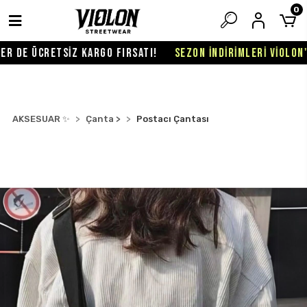
0
 DE ÜCRETSİZ KARGO FIRSATI!
SEZON İNDİRİMLERİ VİOLON'DA
AKSESUAR ✨
Çanta >
Postacı Çantası