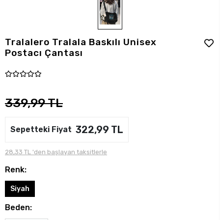
Tralalero Tralala Baskılı Unisex
Postacı Çantası
339,99 TL
322,99 TL
Sepetteki Fiyat
28,33 TL 'den başlayan taksitlerle
Renk:
Siyah
Beden: