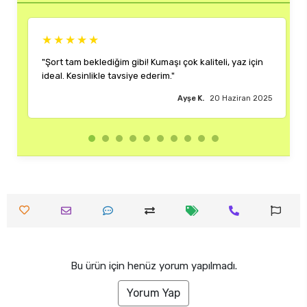
★★
★★★★★
beklediğim gibi! Kumaşı çok kaliteli, yaz için
"Rengi ve kalıbı ha
inlikle tavsiye ederim."
çok memnun kaldım
Ayşe K.
20 Haziran 2025
Bu ürün için henüz yorum yapılmadı.
Yorum Yap