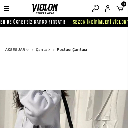
0
 DE ÜCRETSİZ KARGO FIRSATI!
SEZON İNDİRİMLERİ VİOLON'DA
AKSESUAR ✨
Çanta >
Postacı Çantası