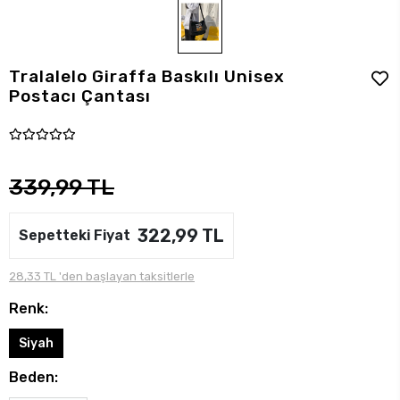
Tralalelo Giraffa Baskılı Unisex
Postacı Çantası
339,99 TL
322,99 TL
Sepetteki Fiyat
28,33 TL 'den başlayan taksitlerle
Renk:
Siyah
Beden: