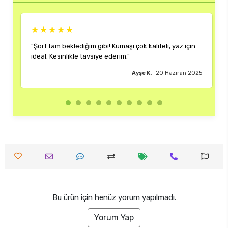
★★★
★★★★★
tam beklediğim gibi! Kumaşı çok kaliteli, yaz için
"Rengi ve kalıbı
 Kesinlikle tavsiye ederim."
çok memnun kal
Ayşe K.
20 Haziran 2025
Bu ürün için henüz yorum yapılmadı.
Yorum Yap