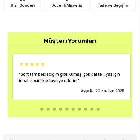
Hızlı Gönderi
Güvenli Alışveriş
İade ve Değişim
Müşteri Yorumları
★★★★
★★★★★
t tam beklediğim gibi! Kumaşı çok kaliteli, yaz için
"Rengi ve kalı
l. Kesinlikle tavsiye ederim."
çok memnun k
Ayşe K.
20 Haziran 2025