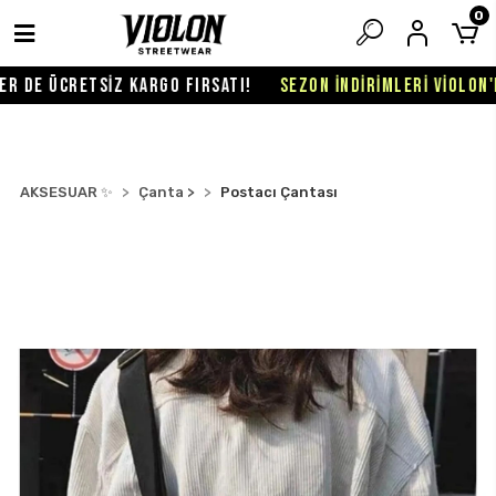
0
 DE ÜCRETSİZ KARGO FIRSATI!
SEZON İNDİRİMLERİ VİOLON'DA
AKSESUAR ✨
Çanta >
Postacı Çantası