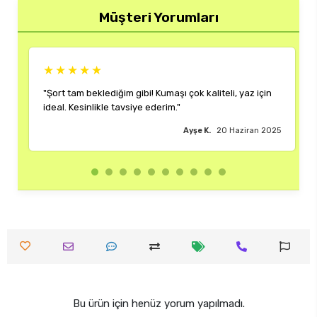
Müşteri Yorumları
★★★★★
★★★
Şort tam beklediğim gibi! Kumaşı çok kaliteli, yaz için
"Rengi ve 
deal. Kesinlikle tavsiye ederim."
çok memnu
Ayşe K.
20 Haziran 2025
Bu ürün için henüz yorum yapılmadı.