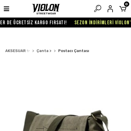
0
R DE ÜCRETSİZ KARGO FIRSATI!
SEZON İNDİRİMLERİ VİOLON'D
AKSESUAR ✨
Çanta >
Postacı Çantası