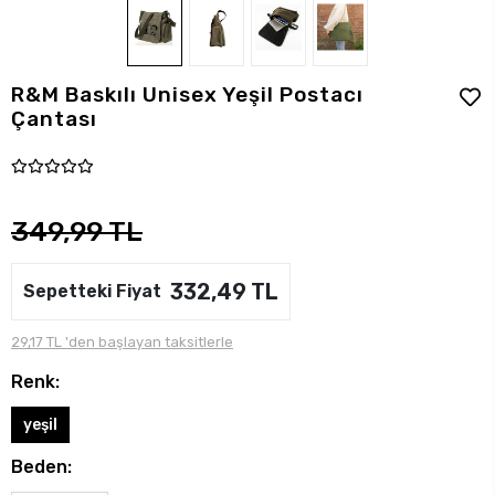
R&M Baskılı Unisex Yeşil Postacı
Çantası
349,99 TL
332,49 TL
Sepetteki Fiyat
29,17 TL 'den başlayan taksitlerle
Renk:
yeşil
Beden: