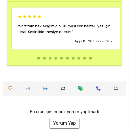
★★★★★
★★
"Şort tam beklediğim gibi! Kumaşı çok kaliteli, yaz için
"Rengi 
ideal. Kesinlikle tavsiye ederim."
çok mem
Ayşe K.
20 Haziran 2025
Bu ürün için henüz yorum yapılmadı.
Yorum Yap