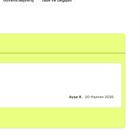
Güvenli Alışveriş
İade ve Değişim
Burak M.
18 Haziran 2025