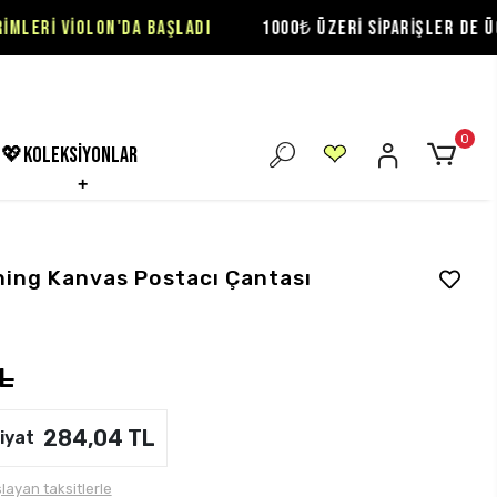
ON'DA BAŞLADI
1000₺ ÜZERİ SİPARİŞLER DE ÜCRETSİZ KAR
0
💖koleksiyonlar
ning Kanvas Postacı Çantası
L
284,04 TL
iyat
layan taksitlerle