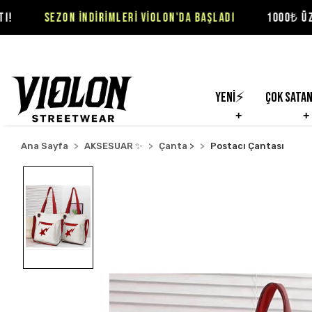
ON İNDİRİMLERİ VİOLON'DA BAŞLADI
1000₺ ÜZERİ SİPARİŞL
Yeni⚡
Çok Sata
Ana Sayfa
AKSESUAR ✨
Çanta >
Postacı Çantası