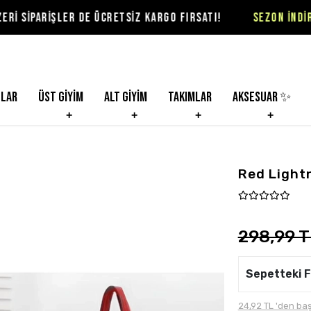
ER DE ÜCRETSİZ KARGO FIRSATI!
SEZON İNDİRİMLERİ VİOL
nlar
Üst Giyim
Alt Giyim
Takımlar
Aksesuar ✨
Red Light
298,99 T
Sepetteki F
24,92 TL 'den baş