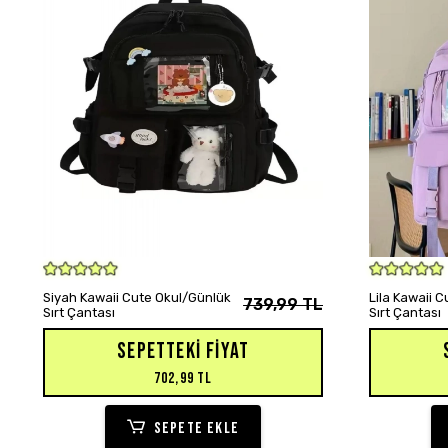
SEPETE EKLE
Siyah Kawaii Cute Okul/Günlük
Lila Kawaii 
739,99 TL
Sırt Çantası
Sırt Çantası
SEPETTEKI FIYAT
702,99 TL
SEPETE EKLE