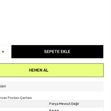
SEPETE EKLE
HEMEN AL
kleri
nvas Postacı Çantası
Parça Mevcut Değil
Baskılı