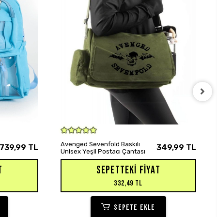
SEPETE EKLE
Avenged Sevenfold Baskılı
739,99 TL
349,99 TL
Unisex Yeşil Postacı Çantası
T
SEPETTEKI FIYAT
332,49 TL
SEPETE EKLE