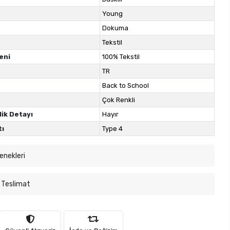
Young
Dokuma
Tekstil
eni
100% Tekstil
TR
Back to School
Çok Renkli
lik Detayı
Hayır
tı
Type 4
enekleri
 Teslimat