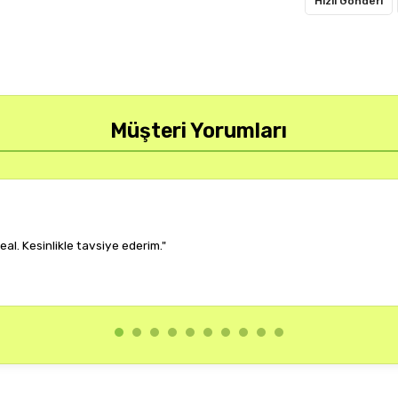
Hızlı Gönderi
Müşteri Yorumları
r, çok memnun kaldım."