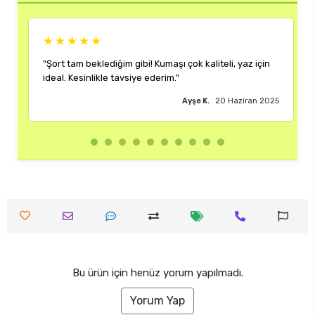
★★★★★
★
"Şort tam beklediğim gibi! Kumaşı çok kaliteli, yaz için
"Ren
ideal. Kesinlikle tavsiye ederim."
çok
Ayşe K.
20 Haziran 2025
Bu ürün için henüz yorum yapılmadı.
Yorum Yap