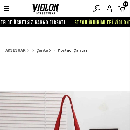
0
R DE ÜCRETSİZ KARGO FIRSATI!
SEZON İNDİRİMLERİ VİOLON'D
AKSESUAR ✨
Çanta >
Postacı Çantası