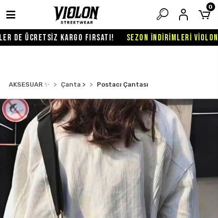
0
R DE ÜCRETSİZ KARGO FIRSATI!
SEZON İNDİRİMLERİ VİOLON'D
AKSESUAR ✨
Çanta >
Postacı Çantası