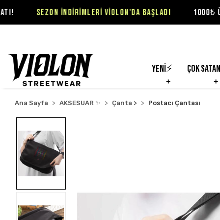
EZON İNDİRİMLERİ VİOLON'DA BAŞLADI
1000₺ ÜZERİ SİPARİ
Yeni⚡
Çok Sata
Ana Sayfa
AKSESUAR ✨
Çanta >
Postacı Çantası