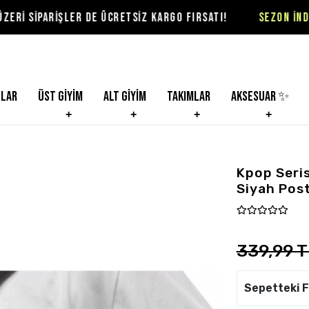
ŞLER DE ÜCRETSİZ KARGO FIRSATI!
SEZON İNDİRİMLERİ Vİ
nlar
Üst Giyim
Alt Giyim
Takımlar
Aksesuar ✨
Kpop Seris
Siyah Post
339,99 T
Sepetteki F