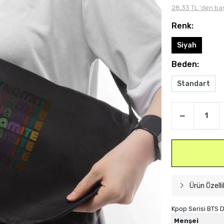
28,33 TL 'den baş
Renk:
Siyah
Beden:
Standart
Ürün Özelli
Kpop Serisi BTS 
Menşei