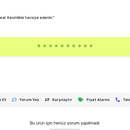
ombinime uyum sağlıyor, çok memnun kaldım."
e Et
Yorum Yaz
Karşılaştır
Fiyat Alarmı
Tel
Bu ürün için henüz yorum yapılmadı.