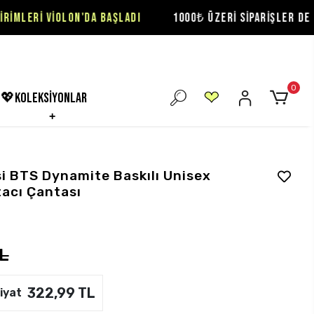
OLON'DA BAŞLADI
1000₺ ÜZERİ SİPARİŞLER DE ÜCRETSİZ K
0
💖koleksiyonlar
i BTS Dynamite Baskılı Unisex
acı Çantası
L
322,99 TL
iyat