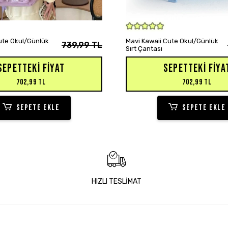
SEPETE EKLE
SEPETE EKLE
Cute Okul/Günlük
Mavi Kawaii Cute Okul/Günlük
739,99 TL
Sırt Çantası
SEPETTEKI FIYAT
SEPETTEKI FIYA
702,99 TL
702,99 TL
SEPETE EKLE
SEPETE EKLE
HIZLI TESLİMAT