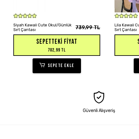
SEPETE EKLE
Siyah Kawaii Cute Okul/Günlük
Lila Kawaii 
739,99 TL
Sırt Çantası
Sırt Çantası
SEPETTEKI FIYAT
702,99 TL
SEPETE EKLE
Güvenli Alışveriş