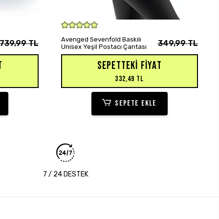
SEPETE EKLE
Avenged Sevenfold Baskılı
739,99 TL
349,99 TL
Unisex Yeşil Postacı Çantası
T
SEPETTEKI FIYAT
332,49 TL
SEPETE EKLE
7 / 24 DESTEK