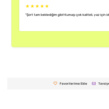
★★★★★
"Rengi ve kalıbı harika. Her k
Ayşe K.
20 Haziran 2025
Favorilerime Ekle
Tavsiy