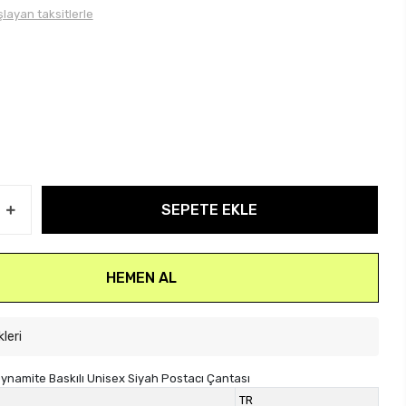
layan taksitlerle
SEPETE EKLE
HEMEN AL
kleri
Dynamite Baskılı Unisex Siyah Postacı Çantası
TR