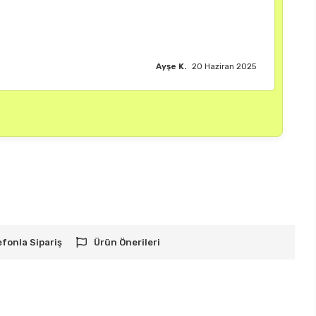
Burak M.
18 
efonla Sipariş
Ürün Önerileri