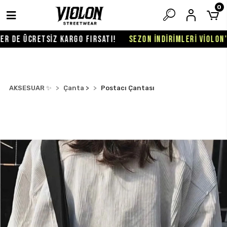
0
 DE ÜCRETSİZ KARGO FIRSATI!
SEZON İNDİRİMLERİ VİOLON'D
AKSESUAR ✨
Çanta >
Postacı Çantası