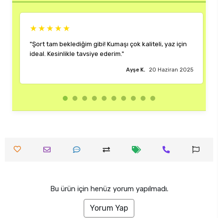
★★★★★
★★★
Şort tam beklediğim gibi! Kumaşı çok kaliteli, yaz için
"Rengi ve 
deal. Kesinlikle tavsiye ederim."
çok memnu
Ayşe K.
20 Haziran 2025
Bu ürün için henüz yorum yapılmadı.
Yorum Yap