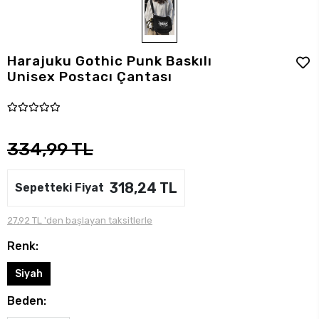
Harajuku Gothic Punk Baskılı
Unisex Postacı Çantası
334,99 TL
318,24 TL
Sepetteki Fiyat
27,92 TL 'den başlayan taksitlerle
Renk:
Siyah
Beden: