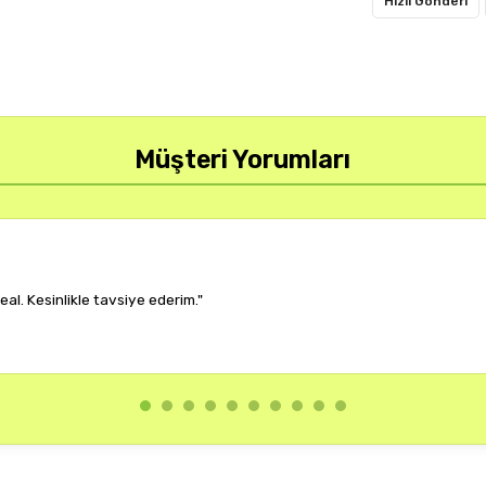
Hızlı Gönderi
Müşteri Yorumları
r, çok memnun kaldım."