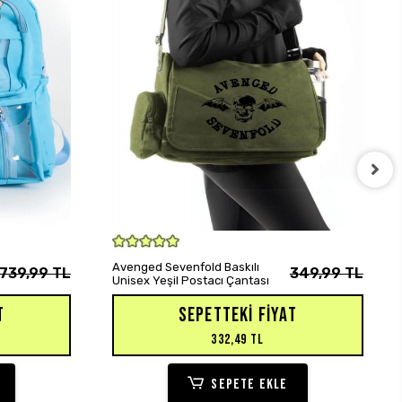
SEPETE EKLE
Avenged Sevenfold Baskılı
739,99 TL
349,99 TL
Unisex Yeşil Postacı Çantası
T
SEPETTEKI FIYAT
332,49 TL
SEPETE EKLE