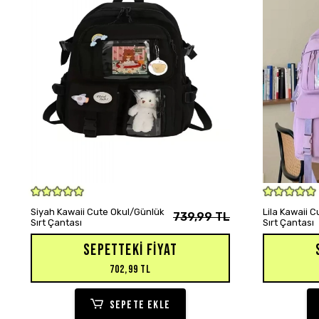
SEPETE EKLE
Siyah Kawaii Cute Okul/Günlük
Lila Kawaii 
739,99 TL
Sırt Çantası
Sırt Çantası
SEPETTEKI FIYAT
702,99 TL
SEPETE EKLE