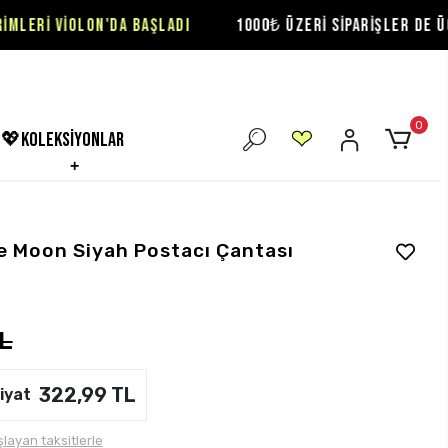
N'DA BAŞLADI
1000₺ ÜZERİ SİPARİŞLER DE ÜCRETSİZ KARG
0
💖koleksiyonlar
e Moon Siyah Postacı Çantası
L
322,99 TL
iyat
layan taksitlerle