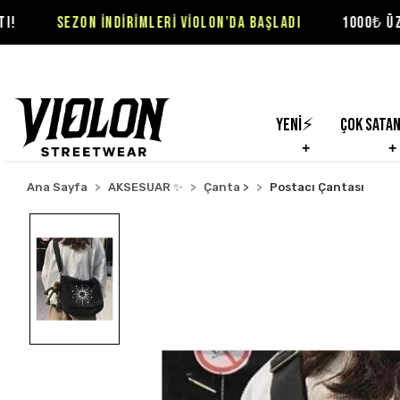
N İNDİRİMLERİ VİOLON'DA BAŞLADI
1000₺ ÜZERİ SİPARİŞL
Yeni⚡
Çok Sata
Ana Sayfa
AKSESUAR ✨
Çanta >
Postacı Çantası