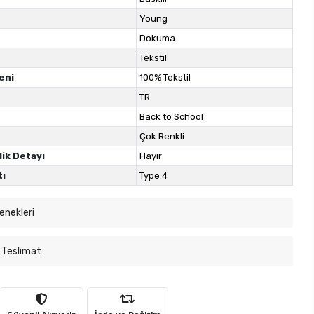
Young
Dokuma
Tekstil
eni
100% Tekstil
TR
Back to School
Çok Renkli
lik Detayı
Hayır
tı
Type 4
enekleri
 Teslimat