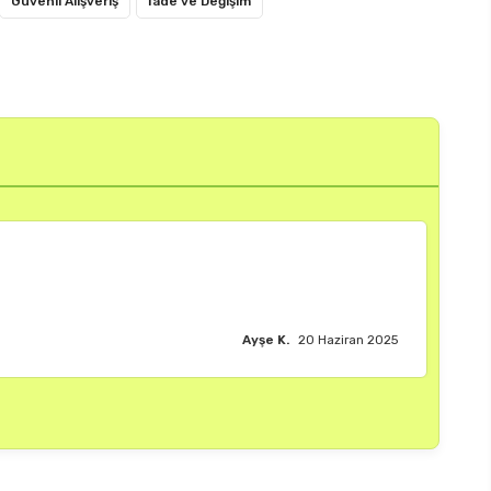
Güvenli Alışveriş
İade ve Değişim
Burak M.
18 Haziran 2025