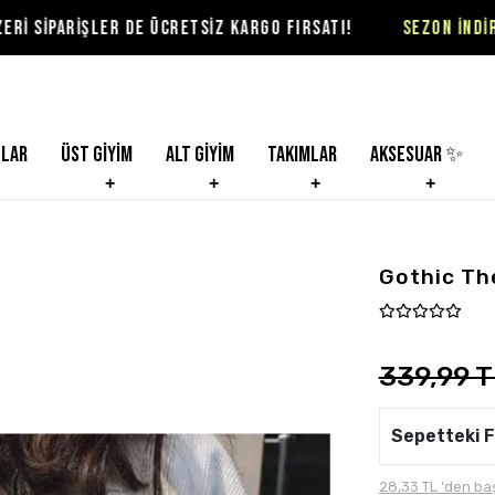
ER DE ÜCRETSİZ KARGO FIRSATI!
SEZON İNDİRİMLERİ VİOLO
nlar
Üst Giyim
Alt Giyim
Takımlar
Aksesuar ✨
Gothic Th
339,99 T
Sepetteki F
28,33 TL 'den baş