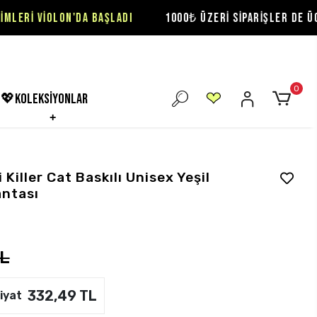
'DA BAŞLADI
1000₺ ÜZERİ SİPARİŞLER DE ÜCRETSİZ KARGO
0
💖koleksiyonlar
Killer Cat Baskılı Unisex Yeşil
antası
TL
332,49 TL
iyat