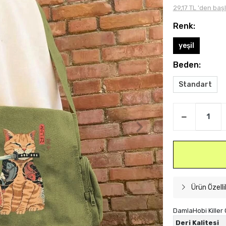
29,17 TL 'den baş
Renk:
yeşil
Beden:
Standart
Ürün Özelli
DamlaHobi Killer 
Deri Kalitesi