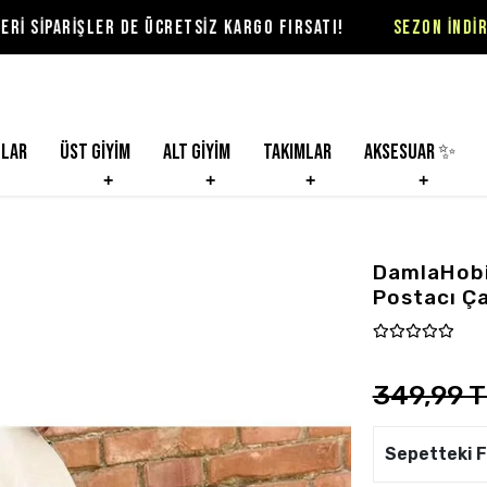
R DE ÜCRETSİZ KARGO FIRSATI!
SEZON İNDİRİMLERİ VİOLON
nlar
Üst Giyim
Alt Giyim
Takımlar
Aksesuar ✨
DamlaHobi 
Postacı Ç
349,99 
Sepetteki F