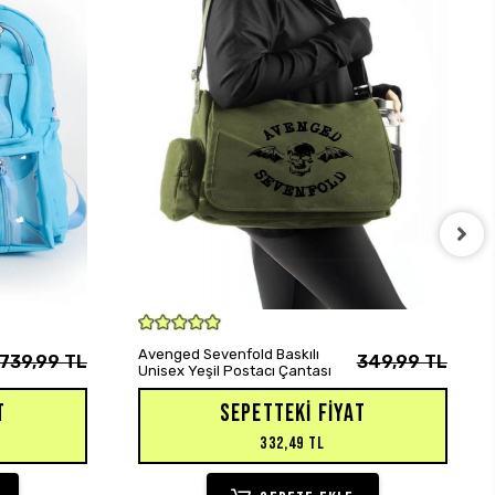
SEPETE EKLE
Avenged Sevenfold Baskılı
739,99 TL
349,99 TL
Unisex Yeşil Postacı Çantası
T
SEPETTEKI FIYAT
332,49 TL