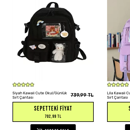
SEPETE EKLE
Siyah Kawaii Cute Okul/Günlük
Lila Kawaii 
739,99 TL
Sırt Çantası
Sırt Çantası
SEPETTEKI FIYAT
702,99 TL