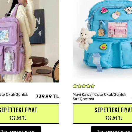
SEPETE EKLE
SEPETE EKLE
Cute Okul/Günlük
Mavi Kawaii Cute Okul/Günlük
739,99 TL
Sırt Çantası
SEPETTEKI FIYAT
SEPETTEKI FIYA
702,99 TL
702,99 TL