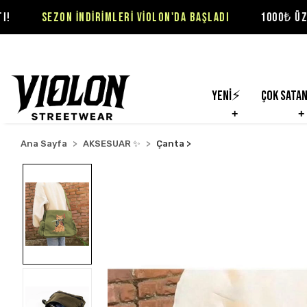
 İNDİRİMLERİ VİOLON'DA BAŞLADI
1000₺ ÜZERİ SİPARİŞLE
Yeni⚡
Çok Sata
Ana Sayfa
AKSESUAR ✨
Çanta >