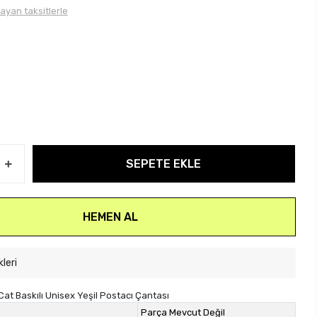
layan taksitlerle
SEPETE EKLE
HEMEN AL
kleri
Cat Baskılı Unisex Yeşil Postacı Çantası
Parça Mevcut Değil