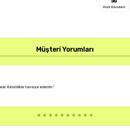
Hızlı Gönderi
Müşteri Yorumları
r, çok memnun kaldım."