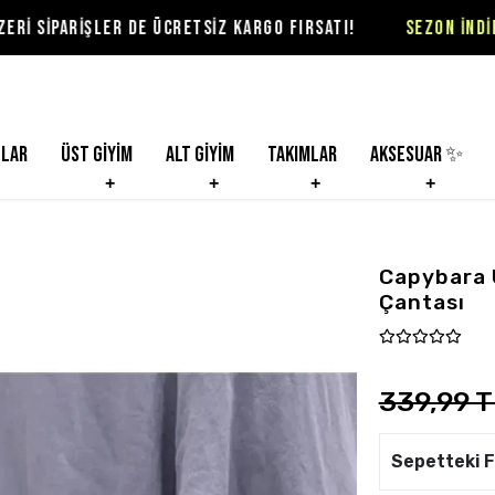
ER DE ÜCRETSİZ KARGO FIRSATI!
SEZON İNDİRİMLERİ VİOLO
nlar
Üst Giyim
Alt Giyim
Takımlar
Aksesuar ✨
Capybara U
Çantası
339,99 T
Sepetteki F