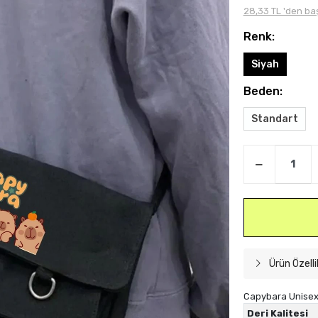
28,33 TL 'den baş
Renk:
Siyah
Beden:
Standart
Ürün Özelli
Capybara Unisex 
Deri Kalitesi