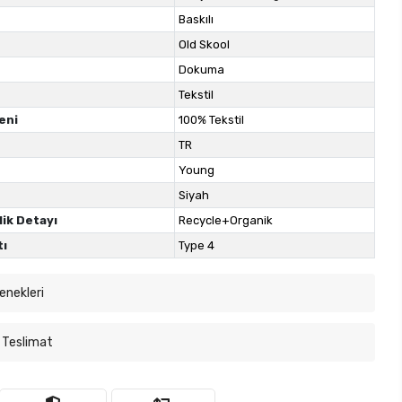
Baskılı
Old Skool
Dokuma
Tekstil
eni
100% Tekstil
TR
Young
Siyah
lik Detayı
Recycle+Organik
tı
Type 4
enekleri
 Teslimat