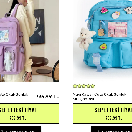
SEPETE EKLE
SEPETE EKLE
Cute Okul/Günlük
Mavi Kawaii Cute Okul/Günlük
739,99 TL
Sırt Çantası
SEPETTEKI FIYAT
SEPETTEKI FIYA
702,99 TL
702,99 TL