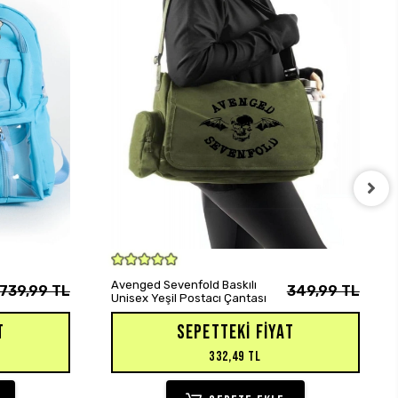
SEPETE EKLE
Avenged Sevenfold Baskılı
739,99 TL
349,99 TL
Unisex Yeşil Postacı Çantası
T
SEPETTEKI FIYAT
332,49 TL