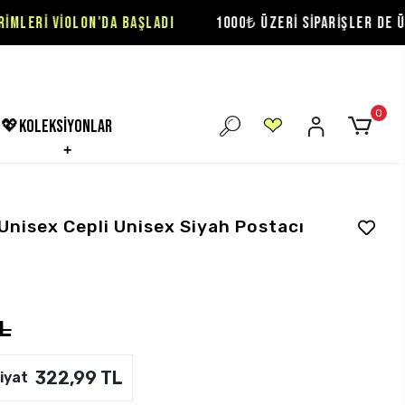
N'DA BAŞLADI
1000₺ ÜZERİ SİPARİŞLER DE ÜCRETSİZ KARG
0
💖koleksiyonlar
nisex Cepli Unisex Siyah Postacı
L
322,99 TL
iyat