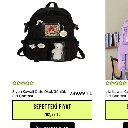
SEPETE EKLE
Siyah Kawaii Cute Okul/Günlük
Lila Kawaii 
739,99 TL
Sırt Çantası
Sırt Çantası
SEPETTEKI FIYAT
702,99 TL