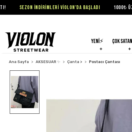
N İNDİRİMLERİ VİOLON'DA BAŞLADI
1000₺ ÜZERİ SİPARİŞL
Yeni⚡
Çok Sata
Ana Sayfa
AKSESUAR ✨
Çanta >
Postacı Çantası