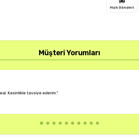
Hızlı Gönderi
Müşteri Yorumları
r, çok memnun kaldım."