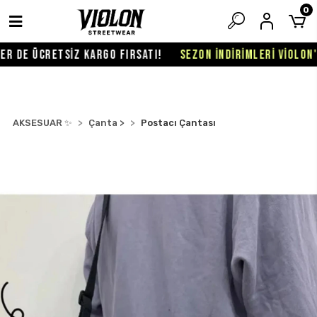
0
 DE ÜCRETSİZ KARGO FIRSATI!
SEZON İNDİRİMLERİ VİOLON'DA
AKSESUAR ✨
Çanta >
Postacı Çantası