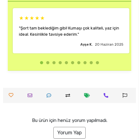
★★★★★
★★★★
ort tam beklediğim gibi! Kumaşı çok kaliteli, yaz için
"Rengi ve ka
eal. Kesinlikle tavsiye ederim."
çok memnun 
Ayşe K.
20 Haziran 2025
Bu ürün için henüz yorum yapılmadı.
Yorum Yap