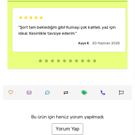
★★★★★
iteli, yaz için
"Rengi ve kalıbı harika. Her kombinime uyum sağlı
çok memnun kaldım."
20 Haziran 2025
Burak M.
18 Hazir
Bu ürün için henüz yorum yapılmadı.
Yorum Yap