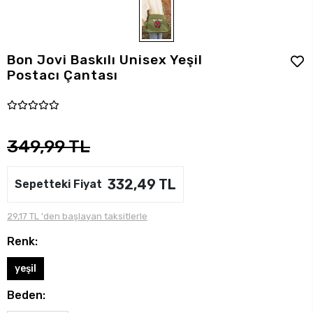
Bon Jovi Baskılı Unisex Yeşil
Postacı Çantası
349,99 TL
332,49 TL
Sepetteki Fiyat
29,17 TL 'den başlayan taksitlerle
Renk:
yeşil
Beden: