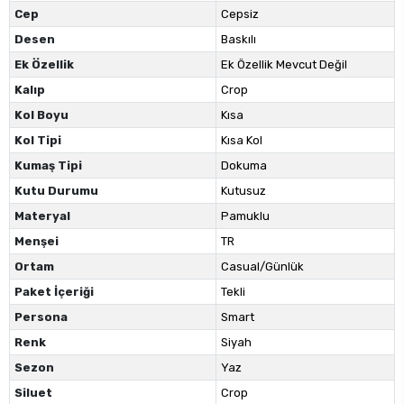
Cep
Cepsiz
Desen
Baskılı
Ek Özellik
Ek Özellik Mevcut Değil
Kalıp
Crop
Kol Boyu
Kısa
Kol Tipi
Kısa Kol
Kumaş Tipi
Dokuma
Kutu Durumu
Kutusuz
Materyal
Pamuklu
Menşei
TR
Ortam
Casual/Günlük
Paket İçeriği
Tekli
Persona
Smart
Renk
Siyah
Sezon
Yaz
Siluet
Crop