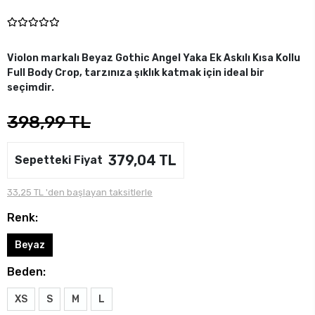
Violon markalı Beyaz Gothic Angel Yaka Ek Askılı Kısa Kollu
Full Body Crop, tarzınıza şıklık katmak için ideal bir
seçimdir.
398,99 TL
379,04 TL
Sepetteki Fiyat
33,25 TL 'den başlayan taksitlerle
Renk:
Beyaz
Beden:
XS
S
M
L