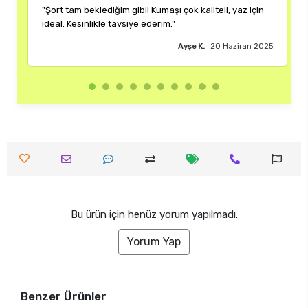
tam beklediğim gibi! Kumaşı çok kaliteli, yaz için
"Rengi ve kalıbı
 Kesinlikle tavsiye ederim."
çok memnun kal
Ayşe K.
20 Haziran 2025
Bu ürün için henüz yorum yapılmadı.
Yorum Yap
Benzer Ürünler