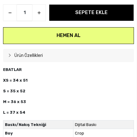
SEPETE EKLE
HEMEN AL
Ürün Özellikleri
EBATLAR
XS = 34 x 51
S = 35 x 52
M = 36 x 53
L = 37 x 54
Baskı/Nakış Tekniği
Dijital Baskı
Boy
Crop