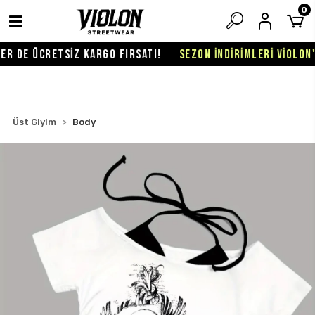
0
 DE ÜCRETSİZ KARGO FIRSATI!
SEZON İNDİRİMLERİ VİOLON'DA
Üst Giyim
Body