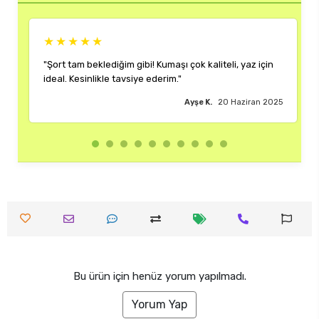
★★★★★
★
"Şort tam beklediğim gibi! Kumaşı çok kaliteli, yaz için
"Reng
ideal. Kesinlikle tavsiye ederim."
çok 
Ayşe K.
20 Haziran 2025
Bu ürün için henüz yorum yapılmadı.
Yorum Yap