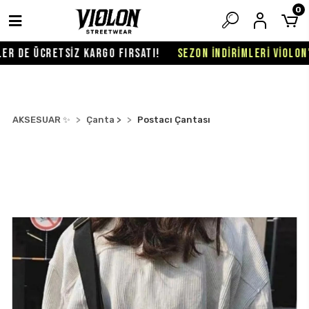
0
R DE ÜCRETSİZ KARGO FIRSATI!
SEZON İNDİRİMLERİ VİOLON'D
AKSESUAR ✨
Çanta >
Postacı Çantası