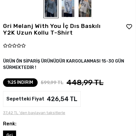
Gri Melanj With You İç Dıs Baskılı
Y2K Uzun Kollu T-Shirt
ÜRÜN ÖN SİPARİŞ ÜRÜNÜDÜR KARGOLANMASI 15-30 GÜN
SÜRMEKTEDİR !
448,99 TL
599,99 TL
%25 İNDİRİM
426,54 TL
Sepetteki Fiyat
37,42 TL 'den başlayan taksitlerle
Renk:
Gri