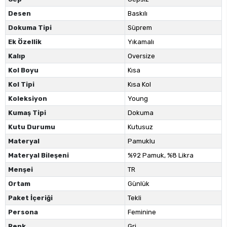
Desen
Baskılı
Dokuma Tipi
Süprem
Ek Özellik
Yıkamalı
Kalıp
Oversize
Kol Boyu
Kısa
Kol Tipi
Kısa Kol
Koleksiyon
Young
Kumaş Tipi
Dokuma
Kutu Durumu
Kutusuz
Materyal
Pamuklu
Materyal Bileşeni
%92 Pamuk, %8 Likra
Menşei
TR
Ortam
Günlük
Paket İçeriği
Tekli
Persona
Feminine
Renk
Gri