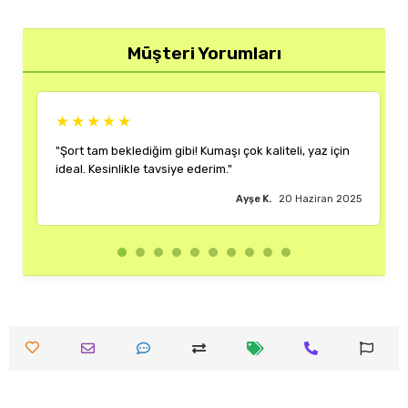
Müşteri Yorumları
★★★★★
 yaz için
"Rengi ve kalıbı harika. Her kombinime uyum sağlıyor,
çok memnun kaldım."
ziran 2025
Burak M.
18 Haziran 2025