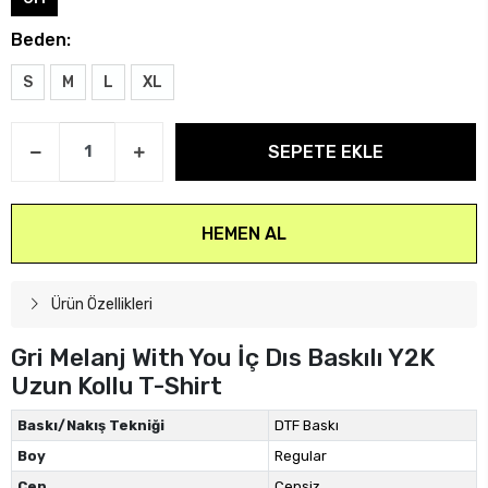
Beden:
S
M
L
XL
SEPETE EKLE
HEMEN AL
Ürün Özellikleri
Gri Melanj With You İç Dıs Baskılı Y2K
Uzun Kollu T-Shirt
Baskı/Nakış Tekniği
DTF Baskı
Boy
Regular
Cep
Cepsiz